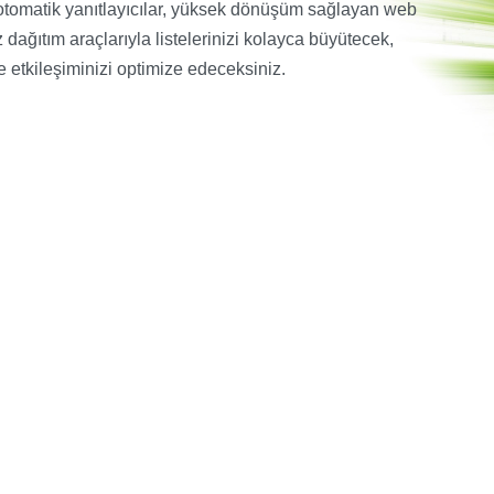
e otomatik yanıtlayıcılar, yüksek dönüşüm sağlayan web
dağıtım araçlarıyla listelerinizi kolayca büyütecek,
e etkileşiminizi optimize edeceksiniz.