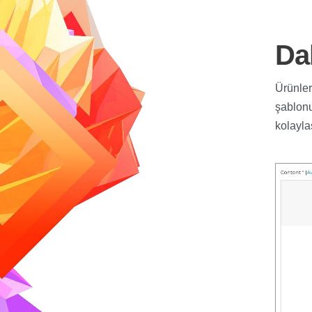
Da
Ürünler
şablonu
kolaylaş