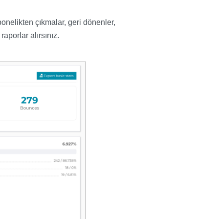
bonelikten çıkmalar, geri dönenler,
raporlar alırsınız.