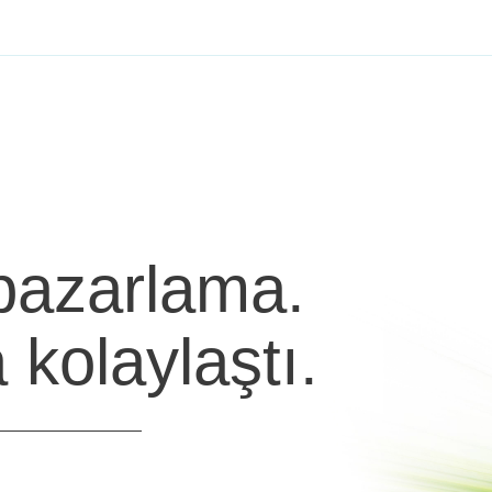
pazarlama.
kolaylaştı.