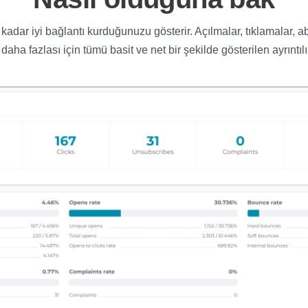
e kadar iyi bağlantı kurduğunuzu gösterir. Açılmalar, tıklamalar, a
daha fazlası için tümü basit ve net bir şekilde gösterilen ayrıntılı 