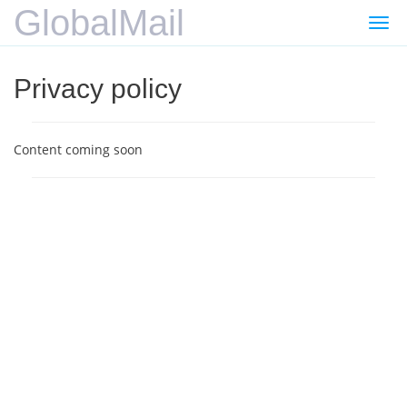
GlobalMail
Gezi
değiş
Privacy policy
Content coming soon